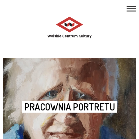
REPERTUAR
Open toolbar
ZAJĘCIA
PROJEKTY
NASZE MIEJSCA
O NAS
KONTAKT
PRACOWNIA PORTRETU