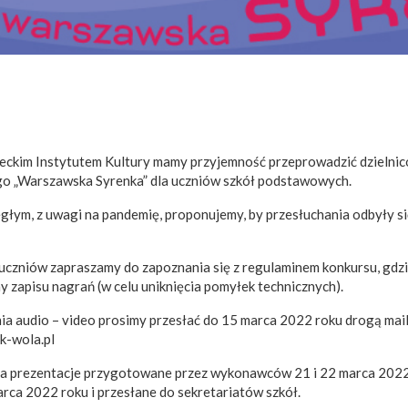
ckim Instytutem Kultury mamy przyjemność przeprowadzić dzielnico
o „Warszawska Syrenka” dla uczniów szkół podstawowych.
egłym, z uwagi na pandemię, proponujemy, by przesłuchania odbyły s
 uczniów zapraszamy do zapoznania się z regulaminem konkursu, gd
y zapisu nagrań (w celu uniknięcia pomyłek technicznych).
nia audio – video prosimy przesłać do 15 marca 2022 roku drogą mai
-wola.pl
a prezentacje przygotowane przez wykonawców 21 i 22 marca 2022
ca 2022 roku i przesłane do sekretariatów szkół.