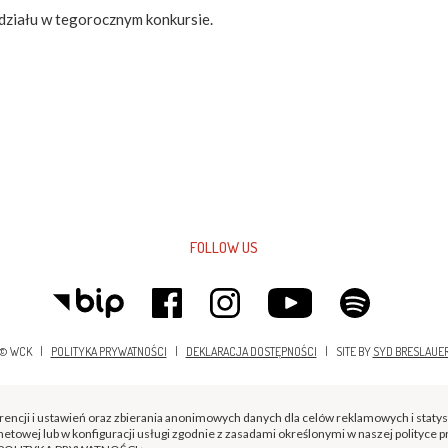
działu w tegorocznym konkursie.
FOLLOW US
© WCK |
POLITYKA PRYWATNOŚCI
|
DEKLARACJA DOSTĘPNOŚCI
| SITE BY
SYD BRESLAUE
erencji i ustawień oraz zbierania anonimowych danych dla celów reklamowych i staty
etowej lub w konfiguracji usługi zgodnie z zasadami określonymi w naszej polityce 