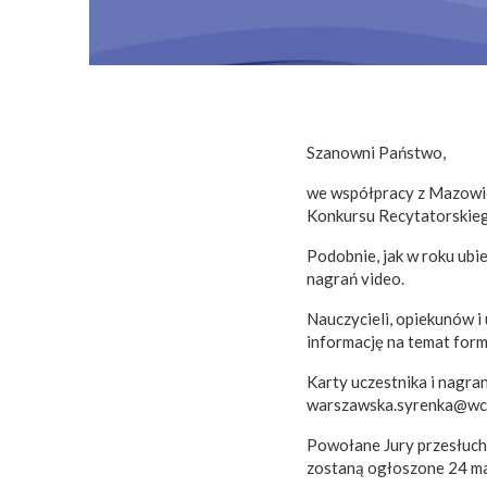
Szanowni Państwo,
we współpracy z Mazowie
Konkursu Recytatorskieg
Podobnie, jak w roku ubi
nagrań video.
Nauczycieli, opiekunów i
informację na temat form
Karty uczestnika i nagra
warszawska.syrenka@wck
Powołane Jury przesłuch
zostaną ogłoszone 24 mar