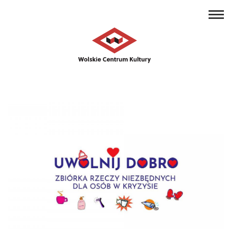
REPERTUAR
Open toolbar
ZAJĘCIA
PROJEKTY
NASZE MIEJSCA
O NAS
KONTAKT