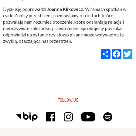
Dyskusję poprowadzi
Joanna Klikowicz
. W ramach spotkań w
cyklu Zapisy przestrzeni, rozmawiamy o tekstach, które
pozwalają nam rozumieć otoczenie, które odsłaniają relacje i
nieoczywiste zależności przestrzenne. Spróbujemy poszukać
odpowiedzi na pytanie czy słowo pisane może wpływać na tę
zwykłą, otaczającą nas przestrzeń.
Share
Faceb
T
FOLLOW US
© WCK |
POLITYKA PRYWATNOŚCI
|
DEKLARACJA DOSTĘPNOŚCI
| SITE BY
SYD