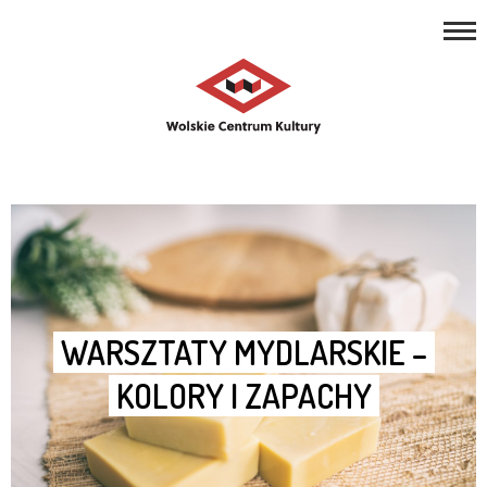
REPERTUAR
Open toolbar
ZAJĘCIA
PROJEKTY
NASZE MIEJSCA
O NAS
KONTAKT
WARSZTATY MYDLARSKIE –
KOLORY I ZAPACHY