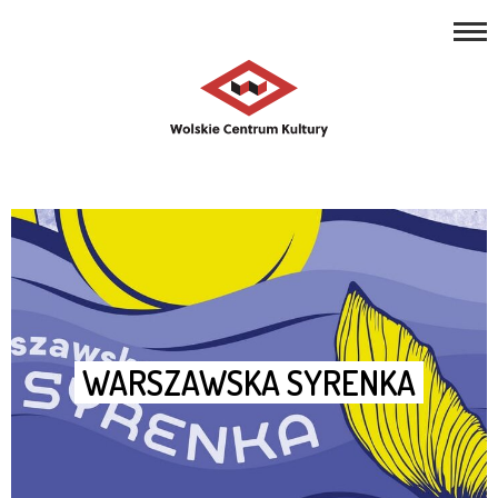
REPERTUAR
Open toolbar
ZAJĘCIA
PROJEKTY
NASZE MIEJSCA
O NAS
KONTAKT
WARSZAWSKA SYRENKA