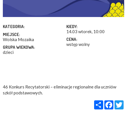
KATEGORIA:
KIEDY:
14.03 wtorek, 10:00
MIEJSCE:
CENA:
Wolska Mozaika
wstęp wolny
GRUPA WIEKOWA:
dzieci
46 Konkurs Recytatorski – eliminacje regionalne dla uczniów
szkół podstawowych.
Share
Faceb
T