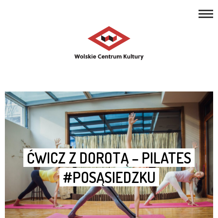
REPERTUAR
Open toolbar
ZAJĘCIA
PROJEKTY
NASZE MIEJSCA
O NAS
KONTAKT
ĆWICZ Z DOROTĄ – PILATES
#POSĄSIEDZKU