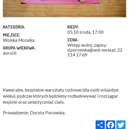
KATEGORIA:
KIEDY:
05.10 środa, 17:00
MIEJSCE:
CENA:
Wolska Mozaika
Wstęp wolny, zapisy:
GRUPA WIEKOWA:
d.porowska@wck-wola.pl, 22
dorośli
114 17 69
Kameralne, bezpłatne warsztaty ruchowe (dla osób w każdym
wieku), podczas których będziemy rozbudowywać i rozciągać
mięśnie oraz uelastyczniać ciało.
Prowadzenie: Dorota Porowska.
Share
Faceb
T