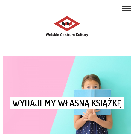
REPERTUAR
Open toolbar
ZAJĘCIA
PROJEKTY
NASZE MIEJSCA
O NAS
KONTAKT
WYDAJEMY WŁASNĄ KSIĄŻKĘ