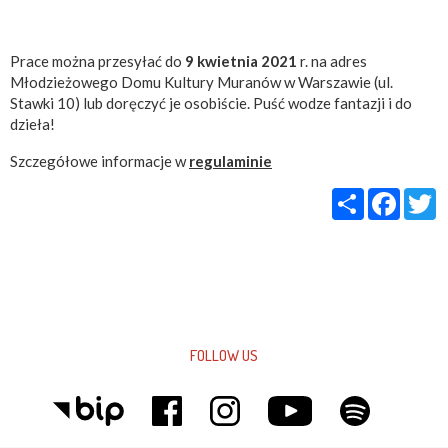
Prace można przesyłać do
9 kwietnia 2021
r. na adres
Młodzieżowego Domu Kultury Muranów w Warszawie (ul.
Stawki 10) lub doręczyć je osobiście. Puść wodze fantazji i do
dzieła!
Szczegółowe informacje w
regulaminie
Share
Faceb
T
FOLLOW US