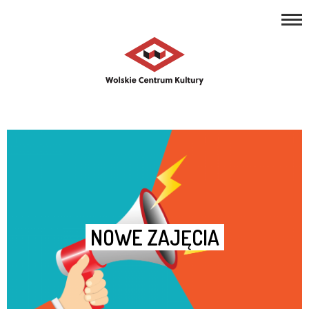
REPERTUAR
Open toolbar
ZAJĘCIA
PROJEKTY
NASZE MIEJSCA
O NAS
KONTAKT
NOWE ZAJĘCIA