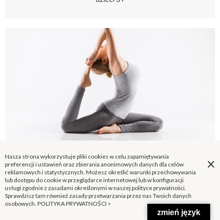
Nasza strona wykorzystuje pliki cookies w celu zapamiętywania
×
ZAJĘCIA RUCHOWE
poniedziałek 18:30-20:30
preferencji i ustawień oraz zbierania anonimowych danych dla celów
reklamowych i statystycznych. Możesz określić warunki przechowywania
Taneczna joga Shakti Dance
lub dostępu do cookie w przeglądarce internetowej lub w konfiguracji
usługi zgodnie z zasadami określonymi w naszej polityce prywatności.
Sprawdzisz tam również zasady przetwarzania przez nas Twoich danych
osobowych.
POLITYKA PRYWATNOŚCI >
zmień język